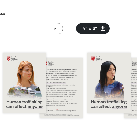
mas
4” x 6”