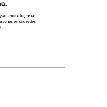
na.
udarnos a lograr un
ersonas en sus redes.
s
.