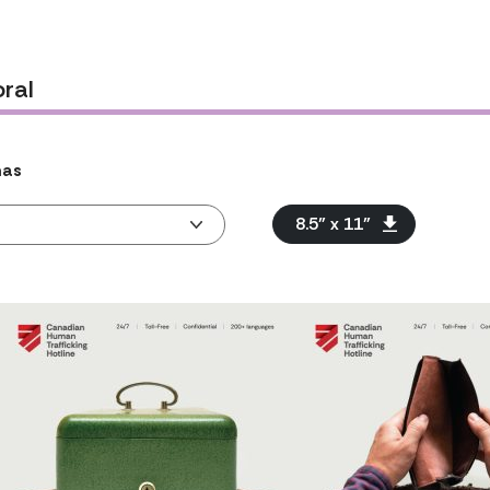
oral
mas
8.5” x 11”