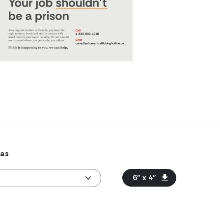
mas
6” x 4”