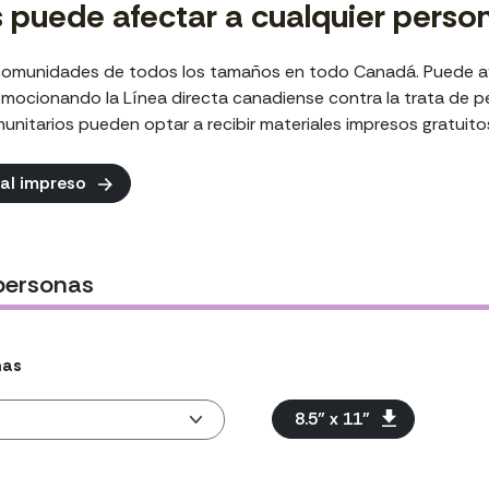
 puede afectar a cualquier perso
 comunidades de todos los tamaños en todo Canadá. Puede ay
ocionando la Línea directa canadiense contra la trata de p
omunitarios pueden optar a
recibir materiales impresos gratuito
ial impreso
 personas
mas
8.5” x 11”