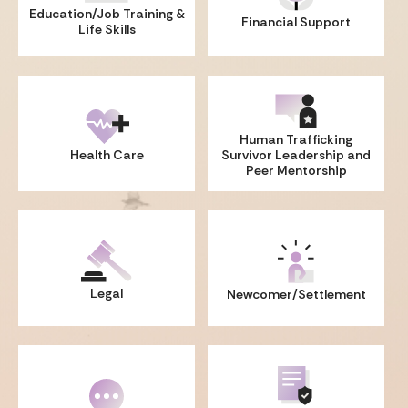
Education/Job Training
&
Financial Support
Life Skills
Human Trafficking
Health Care
Survivor
Leadership and
Peer Mentorship
Legal
Newcomer/Settlement