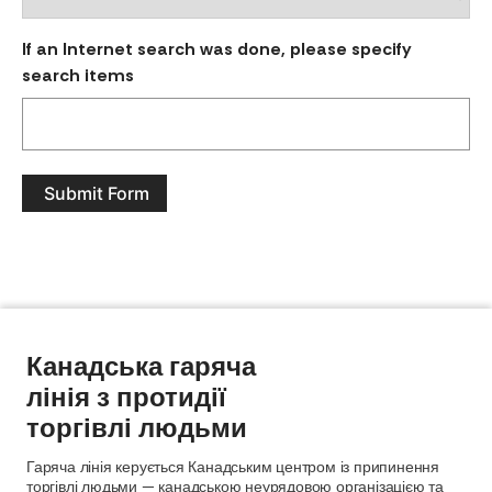
If an Internet search was done, please specify
search items
Submit Form
Канадська гаряча
лінія з протидії
торгівлі людьми
Гаряча лінія керується Канадським центром із припинення
торгівлі людьми — канадською неурядовою організацією та